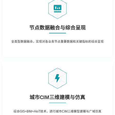
节点数据融合与综合呈现
全类型数据融合，实现对各业务节点重要数据和关键指标的综合呈现
城市CIM三维建模与仿真
综合GIS+BIM+AIoT技术，进行城市CIM三维模型建模与广域仿真