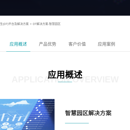
生(DT)平台及解决方案
>
DT解决方案-智慧园区
应用概述
产品优势
客户价值
应用案例
应用概述
APPLICATION OVERVIEW
智慧园区解决方案