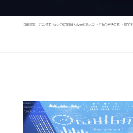
当前位置：
开云·体育 (sport)官方网站-kaiyun登录入口
>
产品与解决方案
>
数字孪