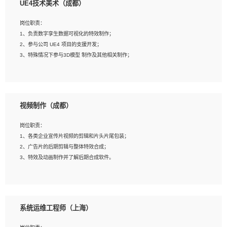
UE4技术美术（成都）
2、熟练掌握 Unity3D 程序开发，精通 C# 语言开发；
3、具有大量插件的使用调试经历，开发测试过 UWP 端程序者优先；
岗位职责：
4、有良好的沟通能力和团队合作意识；
1、负责数字孪生数据可视化的特效制作；
5、开发过 HoloLens 程序者优先。
2、参与公司 UE4 项目的支援开发；
3、特殊情况下参与3D模型 制作及其他相关制作；
岗位要求：
1、全日制本科以上学历，美术、动画相关专业毕业，具有相关效果制作经验2年以
视频制作（成都）
上；
2、熟练掌握 Particle 或 Niagara 制作特效模块；
岗位职责：
3、想象力丰富, 有一定的艺术审美深度；
1、各类企业宣传片视频的剪辑和片头片尾包装；
4、有良好的场景特效搭建功底；
2、广告片的后期剪辑与整体特效合成；
5、熟悉 3Ds Max 或者 Maya；
3、特效及动画制作并了解后期合成软件。
6、有良好的沟通能力和团队合作意识；
7、参与过建筑结构表现相关项目者优先
岗位要求：
1、热爱影视，责任心强，有强烈的兴趣和后期制作的主观能动性；
系统运维工程师（上海）
2、熟练使用After Effect、Photo Shop、熟练掌握视频剪辑和特效包装软件；
3、能对影片后期进行整体调色控制，具备一定审美感；