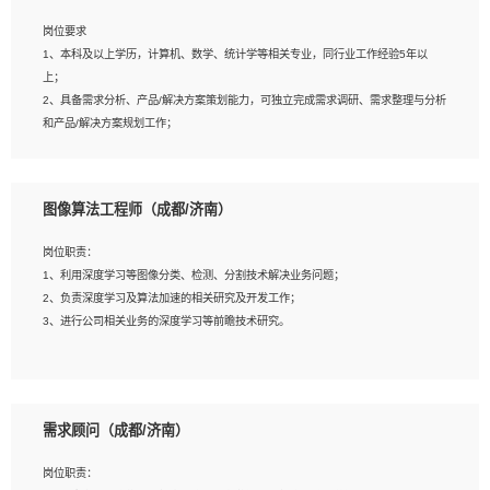
岗位要求
岗位要求：
1、本科及以上学历，计算机、数学、统计学等相关专业，同行业工作经验5年以
1、全日制统招本科及以上学历，计算机相关专业毕业，5年以上开发工作经验；
上；
2、具有扎实的java编程功底和良好的编码习惯，有分布式、多线程及高并发系统开
2、具备需求分析、产品/解决方案策划能力，可独立完成需求调研、需求整理与分析
发经验和性能调优经验尤佳；熟悉JVM调优；掌握基础中间件、基础架构方案和云
和产品/解决方案规划工作；
平台、云产品功能特性，熟练使用相关平台的功能和了解其背后实现机制；
3、逻辑缜密，对用户产品/解决方案体验敏感，对数据敏感，有产品/解决方案意
3、精通主流开发框架经验，精通一门主流开发语言；熟悉主流开源框架源码；
识，有主见，以数据为驱动，以结果为导向；
4、具有一定的大中型项目参与经验，有中间件、基础组件和框架的研发经验，具备
4、具有丰富的AI产品/解决方案解决方案经验，能够针对客户的需求，快速响应输出
研发管理流程建设经验；
图像算法工程师（成都/济南）
相关的解决方案，包括视频分析、图像识别、NLP、OCR、机器学习等；
5、熟悉Spring、Mybatis等开源框架和常用apache组件,熟悉Web服务端开发的各
5、具备AI技术背景，掌握TensorFlow、PyTorch、Spark MLlib、SK-Learn等常见
种常用框架和技术Springboot、Shiro、springcloud等；熟悉Linux常用命令和了解
岗位职责：
AI算法框架，对人脸识别、目标检测、图像识别、OCR、NLP等AI算法有深刻理
常用脚本语言，较丰富的线上系统运维经验，复杂问题排查思路清晰。
1、利用深度学习等图像分类、检测、分割技术解决业务问题；
解。具有AI平台级产品/解决方案从业经验者优先。具有大数据技术背景者优先；
2、负责深度学习及算法加速的相关研究及开发工作；
6、具备良好的客户意识与沟通能力，善于学习思考、创新与团队协作，认真负责、
3、进行公司相关业务的深度学习等前瞻技术研究。
执行力与抗压力强。
岗位要求：
1、统招本科以上学历，图形图像、计算机或数学相关专业；
需求顾问（成都/济南）
2、2年以上图像处理开发经验，熟悉python和spark开发；
3、熟练使用TensorFlow、Theano、Keras 及 Caffe 任意一种主流深度学习框架搭
岗位职责：
建深度学习系统环境；