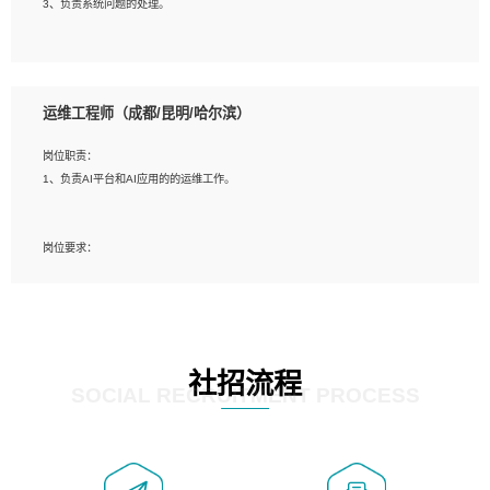
3、负责系统问题的处理。
5、必须有实际的生产环境系统维护经验。
6、有中国移动安全态势系统相关项目经验优先考虑。
岗位要求：
1、精通java编程，熟悉vue和jsp编程；
运维工程师（成都/昆明/哈尔滨）
2、熟悉linux命令；
3、熟练使用springmvc、springcloud、webservice等框架进行开发；
岗位职责：
4、熟练使用oracle、mysql进行开发；
1、负责AI平台和AI应用的的运维工作。
5、熟悉流程开发如使用activiti；
6、计算机相关专业本科以上学历，3年以上开发工作经验。
岗位要求：
1、计算机相关专业，大专以上学历，2年以上开发运维工作经验；
2、必须具备的能力：有丰富的运维开发和K8S运维经验；熟悉K8S、Git、docker
等相关工具使用；熟练掌握Linux环境下的Shell语言 ；工作责任感强、具有良好的
沟通能力、服务意识；
3、掌握Linux环境下的Python编程语言；
社招流程
4、掌握DevOps思想、方法和流程。Jenkins工具使用；
SOCIAL RECRUITMENT PROCESS
5、掌握常见中间件配置与优化，如mysql、nginx等；
6、掌握服务器的维护，熟悉linux系统的常用操作；
7、掌握和第三方系统API接口的维护操作，和安全漏洞扫描的修复工作。