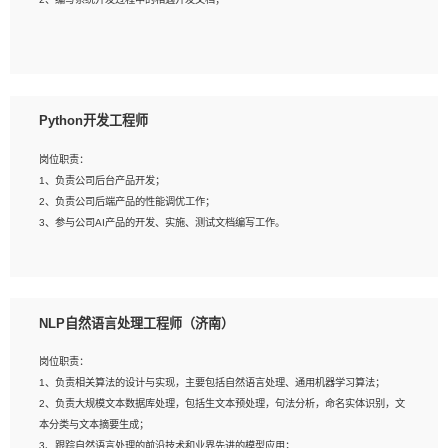
4、有较强的系统需求分析、文档编写能力、沟通能力；
5、具备与多团队合作的经验，良好团队协作精神；
岗位要求：
1、全日制本科及以上学历，计算机相关专业毕业，一年以上前端开发工作经验；
2、熟练掌握HTML、CSS、JavaScript等web相关技术；
Python开发工程师
3、熟悉react/vue/angular任何一种前端框架，熟悉react优先；
4、熟悉webpack配置和git操作；
岗位职责：
5、善于沟通，具有团队意识；
1、负责公司后台产品开发；
2、负责公司后端产品的性能调优工作；
3、参与公司AI产品的开发、实施、测试文档编写工作。
岗位要求:
1、计算机相关专业，本科及以上学历，2年以上后端开发经验，有过运营商项目经
NLP自然语言处理工程师（济南）
验的更佳；
2、熟练python编程语言，熟悉服务端开发流程，熟悉常见的算法和数据结构；
岗位职责：
3、熟悉数据库开发，熟悉Mysql、Oracle、MongoDb数据库应用开发其中一种；
1、负责相关算法的设计与实现，主要包括自然语言处理、通用机器学习算法；
4、熟悉Python Wed框架（Django/Flask...）代码能力优秀，熟悉编码规范和具备
2、负责大规模文本数据库处理，包括生文本预处理，句法分析，命名实体识别，文
良好的文档编写能力）；
本分类与文本摘要生成；
5、沟通表达能力强，具备团队协作能力。
3、跟踪自然语言处理的前沿技术和业界先进的模型应用；