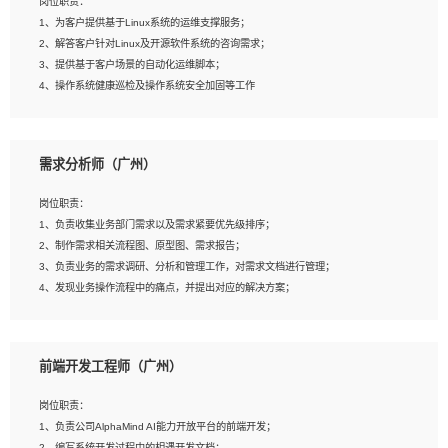
岗位职责：
4、在剪辑上会思考，有一定编导思维；
1、为客户提供基于Linux系统的运维支撑服务；
5、踏实， 勤奋，愿意在工作中不断学习，提高自我；
2、解答客户针对Linux及开源软件系统的咨询需求；
6、能与同事友好相处。
3、提供基于客户场景的自动化运维脚本；
4、操作系统健康巡检及操作系统安全加固等工作
岗位要求：
需求分析师（广州）
1、全日制本科计算机相关专业毕业，3年以上相关工作经验；
2、精通linux操作系统的运行维护，具有故障处理的能力
岗位职责：
3、熟练使用脚本语言，shell/python任一种，熟练使用Ansible
1、负责收集业务部门需求以及需求紧要优先级排序；
4、熟悉linux常见服务、中间件的基本原理、部署以及故障处理，如：Mysql、
2、制作需求相关流程图、原型图、需求报告；
Apache、Nginx、Zabbix、Kafka等
3、负责业务的需求调研、分析和管理工作，对需求文档进行管理；
5、熟悉主流虚拟化技术，如：VMware、KVM
4、发现业务操作流程中的痛点，并提出对应的解决方案；
6、具备网络方面的基础知识，熟悉常见的网络协议，如TCP/IP，转发原理，路由优
5、完成其他上级领导交予的任务和工作。
先级等
7、了解容器技术，熟悉docker或podman
8、有良好的文档编写能力和沟通能力，有RHCE证书优先
前端开发工程师（广州）
岗位要求：
1、本科以上学历，一年以上需求分析相关经验者优先；
岗位职责：
2、熟悉产品及需求规划工具，如:Axure、Xmind、MS Project等；
1、负责公司AlphaMind AI能力开放平台的前端开发；
3、具备良好的交流协调能力，有较强的责任感、工作积极主动；
2、编写系统开发过程中的相遇开发文档；