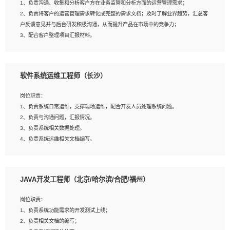
1、负责沟通、收集和分析客户方在业务监管和分析方面的运营管理需求；
4、熟悉OPENCV、HALCON等常用图像处理软件，熟练进行图像处理；
2、负责将客户的运营管理需求转化成完整的需求文档；及时了解业界趋势，汇总客
5、熟悉主流的分类算法、聚类算法和关联分析算法原理，能熟练使用神经网络算法
户反馈意见并与后台研发积极沟通，从而提升产品在市场中的竞争力；
的进行业务建模；
3、配合客户整理项目汇报材料。
6、对OCR领域有深入的研究，熟悉模型调参，压缩和整型化方法；
7、熟悉mysql、oracle、MongoDB、redis等其中一种数据库使用。
岗位要求：
软件系统运维工程师（长沙）
1、3年以上运营或解决方案的工作经验。
2、具备良好的逻辑能力、沟通能力和文字处理能力，能够从海量数据中发现关键特
岗位职责：
征，可独立提出完整的优化方案,并推动方案执行达成结果；熟练使用PPT、
1、负责系统日常运维，支撑现场运维，配合开发人员处理系统问题。
WORD、EXCEL等办公软件；
2、负责与沟通问题，汇报情况。
3、深入理解公司各项AI产品和技术信息；具有较强的文档编写能力，能独立撰写
3、负责系统相关数据处理。
PPT、方案建议书等，面试时需携带个人制作的专业PPT文件进行展示。
4、负责系统运维相关文档编写。
5、负责现场对接客户，沟通事项。
JAVA开发工程师（北京/哈尔滨/合肥/福州）
岗位要求：
1、计算机相关专业本科以上学历，1年以上软件系统运维经验。
岗位职责：
2、精通linux命令。
1、负责系统功能需求的开发测试上线；
3、熟悉oracle、mysql 数据库。
2、负责相关文档的编写；
4、善于沟通，具有良好的团队合作精神和协作能力。