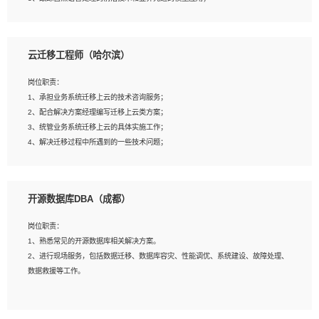
4、负责问答系统的搭建和知识图谱的建立；
云迁移工程师（哈尔滨）
岗位要求：
1、1年及以上自然语言处理方向研究或工作经验，统招本科及以上学历；
岗位职责：
2、熟悉tensorflow，keras，pytorch等常规深度学习框架，快速根据客户需求实现
1、承担业务系统迁移上云的技术咨询服务；
有效的模型；
2、配合解决方案经理编写迁移上云类方案；
3、熟悉掌握至少一种编程语言，如：Python，Java；
3、统管业务系统迁移上云的具体实施工作；
4、 熟悉NLP相关算法与实现；
4、解决迁移过程中所遇到的一些技术问题；
5、至少有一次及以上问答系统的项目实践，熟悉问答系统全流程开发者优先；
6、有较强的问题分析和处理能力，良好的团队合作意识；
7、 参与过相关竞赛或科研项目者优先。
岗位要求：
开源数据库DBA（成都）
1、专科及以上学历，三年以上工作经验，计算机等相关专业；
2、具备常见业务系统资源评估、部署优化和故障排查的能力；
岗位职责：
3、熟悉常见操作系统、存储、网络、 IO 等相关原理；
1、熟悉常见的开源数据库相关解决方案。
4、具有迁移工具实操经验，具备P2V、V2V迁移能力；
2、进行现场服务，包括数据迁移、数据库容灾、性能调优、系统建设、故障处理、
5、熟练华为、VMware虚拟化、云计算及云存储技术；
数据救援等工作。
6、熟悉主流数据库、应用服务器、中间件部署架构和运维方法；
7、具备资源池迁移、应用及数据迁移、异构数据迁移相关经验；
8、具有HCIE/H3CIE/VMware/阿里云等云计算方向认证者优先；
岗位要求：