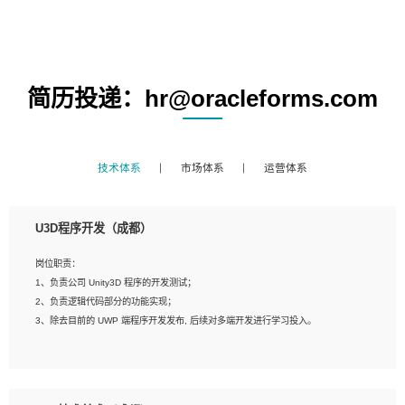
简历投递：hr@oracleforms.com
技术体系
市场体系
运营体系
U3D程序开发（成都）
岗位职责：
1、负责公司 Unity3D 程序的开发测试；
2、负责逻辑代码部分的功能实现；
3、除去目前的 UWP 端程序开发发布, 后续对多端开发进行学习投入。
岗位要求：
1、全日制本科相关专业，具有相关开发经验?年以上；