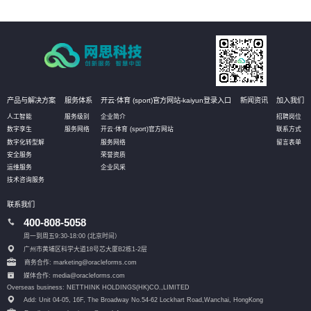
产品与解决方案
服务体系
开云·体育 (sport)官方网站-kaiyun登录入口
新闻资讯
加入我们
人工智能
服务级别
企业简介
招聘岗位
数字孪生
服务网络
开云·体育 (sport)官方网站
联系方式
数字化转型解
服务网络
留言表单
安全服务
荣誉资质
运维服务
企业风采
技术咨询服务
联系我们
400-808-5058
周一到周五9:30-18:00 (北京时间）
广州市黄埔区科学大道18号芯大厦B2栋1-2层
商务合作: marketing@oracleforms.com
媒体合作: media@oracleforms.com
Overseas business: NETTHINK HOLDINGS(HK)CO.,LIMITED
Add: Unit 04-05, 16F, The Broadway No.54-62 Lockhart Road,
Wanchai, HongKong