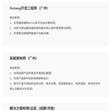
1、本科以上相关专业毕业，拥有三年以上相关数据工作经验经验。
Golang开发工程师（广州）
2、熟悉PostgreSQL、redis、MongoDB、ElasticSearch等开源数据库运维管理，
拥有开发经验优先。
岗位职责：
3、熟悉Oracle、MySQL、SQLServer中一种或多种优先。
1、负责服务端的API以及平台设计跟实现；
4、熟悉Hadoop、HBASE、Spark等大数据平台优先。
2、负责与保证服务端的高性能实现以及并发管理与控制；
5、熟悉linux或任意一种unix操作系统，如有较强操作系统侧工作经验者优先。
3、负责配合前端界面进行功能对接；
6、具备丰富的项目实施经验，较强的自我学习能力。
7、责任心强，为人友好，沟通能力强，具有良好的团队意识。
岗位要求：
1、本科及以上学历，计算机相关专业；
系统架构师（广州）
2、1年以上Golang开发工作经验，能独立完成相应项目开发；
3、基础扎实、熟悉数据结构与算法，熟悉多线程、多进程、IO复用等并发编程思维
岗位职责：
与实现，熟悉常用开源框架及设计模式；
1、负责自研产品开发及开发团队管理；
4、熟悉Golang、连接池、消息队列等组件使用、熟悉后端开发、测试、调试流程
2、负责产品和平台的系统架构设计；
跟工具使用；
3、参与产品与项目的业务分析、技术方案、系统架构设计、技术选型、技术攻关与
5、对技术有激情，喜欢钻研，能快速接受和掌握新技术，学习能力和工作责任心
核心功能设计与实现；
强，良好的沟通表达能力和团队协作能力。
4、根据业务及技术发展，做前瞻性的技术分析、研究及应用；
5、根据业务架构设计与业务需求，上接业务设计下接系统设计，编写系统概要设
计，指导技术骨干进行系统详细设计。
解决方案经理/总监（成都/济南）