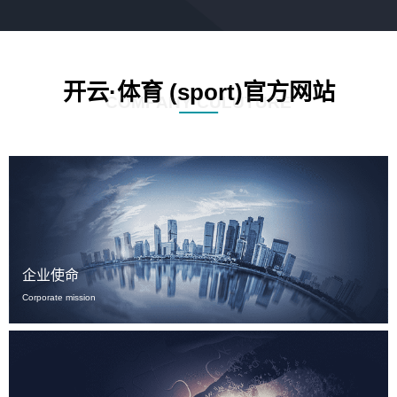
开云·体育 (sport)官方网站
COMPANY CULUTURE
企业使命
Corporate mission