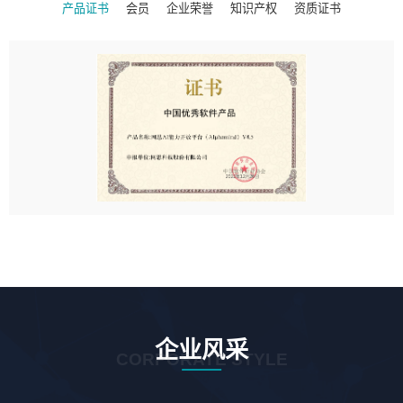
产品证书
会员
企业荣誉
知识产权
资质证书
企业风采
CORPORATE STYLE