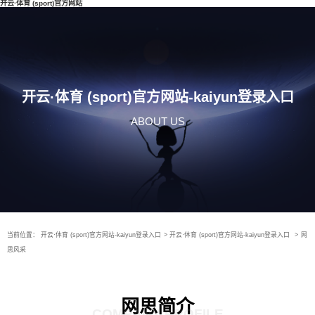
开云·体育 (sport)官方网站
开云·体育 (sport)官方网站-kaiyun登录入口
ABOUT US
当前位置：
开云·体育 (sport)官方网站-kaiyun登录入口
>
开云·体育 (sport)官方网站-kaiyun登录入口
>
网
思风采
网思简介
COMPANY PROFILE