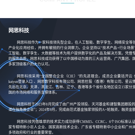
网思科技
网思科技作为一家科技领先型企业，在人工智能、数字孪生、网络安全等
产业化应用经验，并拥有敏锐的行业洞察力。企业坚持以“技术产品+行业场景
工智能、数字孪生、大数据等技术为用户提供数字化的产品及解决方案。凭借
的服务品质，网思科技成功获得了以中国移动为首的三大运营商、广汽集团、
多家顶级客户的大力认可。
网思科技采用“全国整合企业（CIE）”的先进理念，成员企业囊括开云·体育 (
kaiyun登录入口 、网思数字科技有限公司、网思控股（香港）有限公司、星
先后在北京、天津、黑龙江、吉林、辽宁、香港等多个省份及地区设立15家分
国的市场网络和服务支撑体系。
网思科技于2023年8月完成了由广州产投领投、天河基金和建智集团跟投
潜在独角兽企业”；2024年9月，完成由范式基金独家领投的A+轮融资，融资
网思科技凭借雄厚的技术实力成功获得CMMI5、CCRC、6个ISO标准
家专精特新小巨人企业、国家高新技术企业、广东省专精特新中小企业和广州
多项政府和行业的重要荣誉。