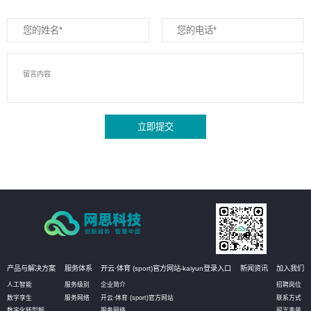
立即提交
产品与解决方案
服务体系
开云·体育 (sport)官方网站-kaiyun登录入口
新闻资讯
加入我们
人工智能
服务级别
企业简介
招聘岗位
数字孪生
服务网络
开云·体育 (sport)官方网站
联系方式
数字化转型解
服务网络
留言表单