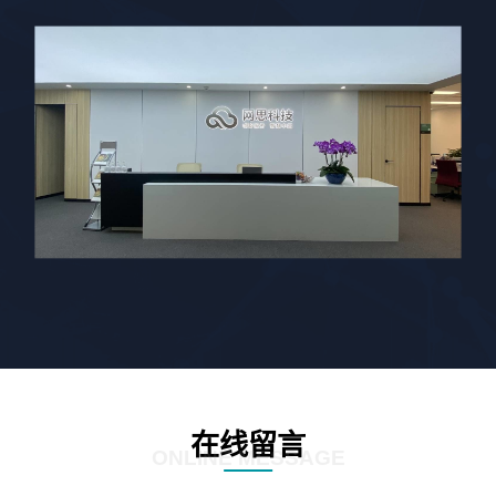
在线留言
ONLINE MESSAGE