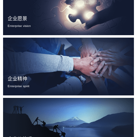
企业愿景
Enterprise vision
企业精神
Enterprise spirit