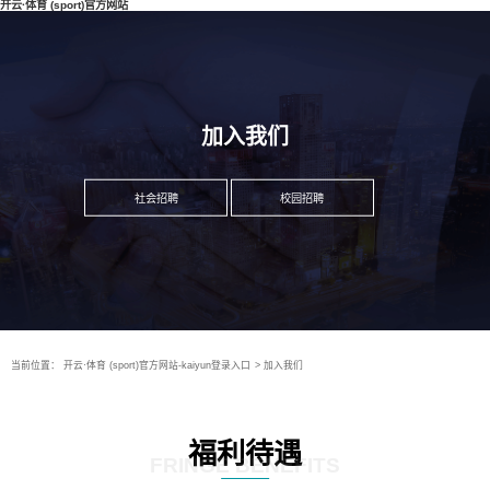
开云·体育 (sport)官方网站
加入我们
社会招聘
校园招聘
当前位置：
开云·体育 (sport)官方网站-kaiyun登录入口
>
加入我们
福利待遇
FRINGE BENEFITS