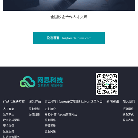
全国校企合作人才交流
投递通道：hr@oracleforms.com
产品与解决方案
服务体系
开云·体育 (sport)官方网站-kaiyun登录入口
新闻资讯
加入我们
人工智能
服务级别
企业简介
招聘岗位
数字孪生
服务网络
开云·体育 (sport)官方网站
联系方式
数字化转型解
服务网络
留言表单
安全服务
荣誉资质
运维服务
企业风采
技术咨询服务