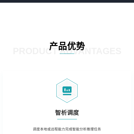
产品优势
PRODUCT ADVANTAGES
智析调度
调度本地或远程能力完成智能分析推理任务