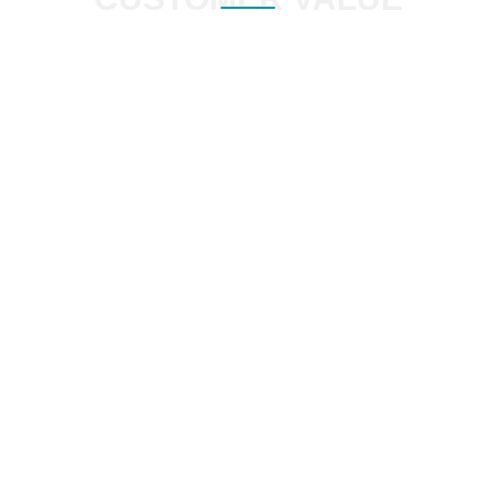
化和智能化手段，帮助客户降低运营成
支持多种应用场景，灵活适应需求，
本，提升经济效益。
方案。
02
03