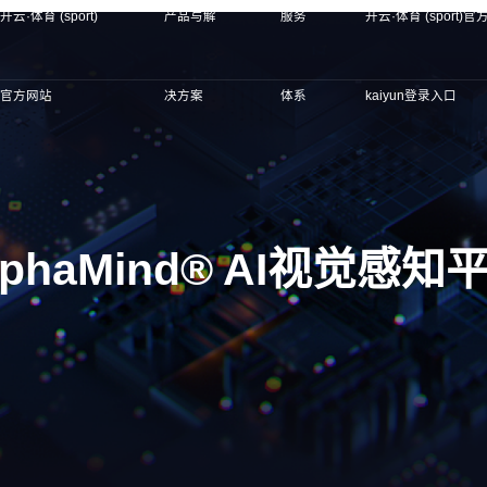
开云·体育 (sport)
产品与解
服务
开云·体育 (sport)官
官方网站
决方案
体系
kaiyun登录入口
lphaMind® AI视觉感知