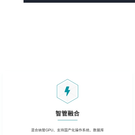
智管融合
混合纳管GPU、支持国产化操作系统、数据库