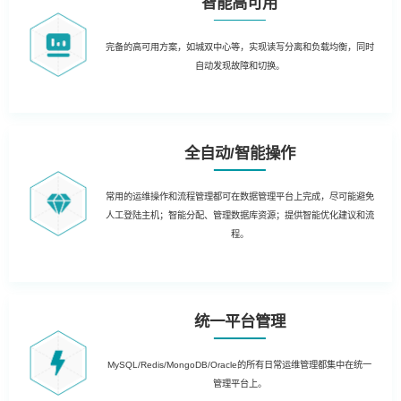
智能高可用
完备的高可用方案，如城双中心等，实现读写分离和负载均衡，同时
自动发现故障和切换。
全自动/智能操作
常用的运维操作和流程管理都可在数据管理平台上完成，尽可能避免
人工登陆主机；智能分配、管理数据库资源；提供智能优化建议和流
程。
统一平台管理
MySQL/Redis/MongoDB/Oracle的所有日常运维管理都集中在统一
管理平台上。