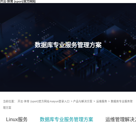
开云·体育 (sport)官方网站
数据库专业服务管理方案
当前位置：
开云·体育 (sport)官方网站-kaiyun登录入口
>
产品与解决方案
>
运维服务
>
数据库专业服务管
理方案
Linux服务
数据库专业服务管理方案
运维管理解决