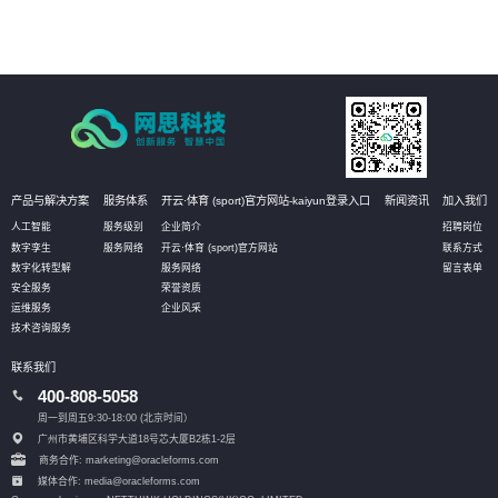
产品与解决方案
服务体系
开云·体育 (sport)官方网站-kaiyun登录入口
新闻资讯
加入我们
人工智能
服务级别
企业简介
招聘岗位
数字孪生
服务网络
开云·体育 (sport)官方网站
联系方式
数字化转型解
服务网络
留言表单
安全服务
荣誉资质
运维服务
企业风采
技术咨询服务
联系我们
400-808-5058
周一到周五9:30-18:00 (北京时间）
广州市黄埔区科学大道18号芯大厦B2栋1-2层
商务合作: marketing@oracleforms.com
媒体合作: media@oracleforms.com