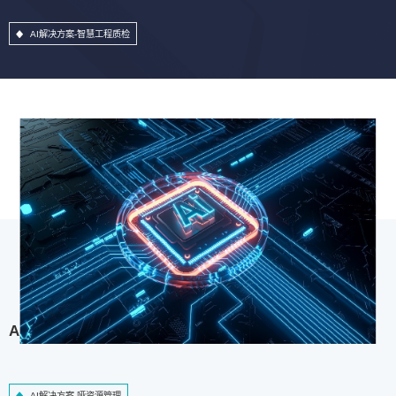
AI解决方案-智慧工程质检
AI解决方案-哑资源管理
AI解决方案-哑资源管理