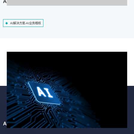
AI解决方案-AI业务稽核
AI解决方案-AI业务稽核
AI解决方案-智慧工程质检