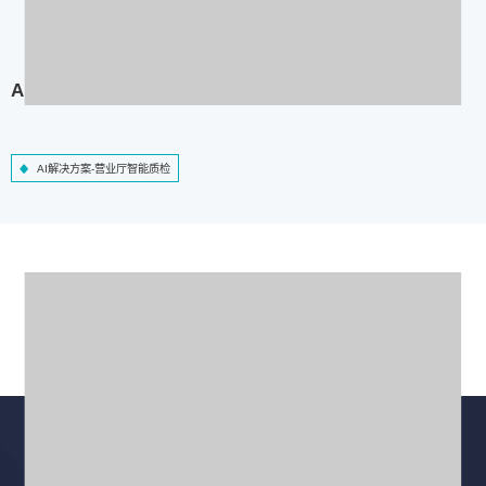
AI解决方案-营业厅智能质检
AI解决方案-营业厅智能质检